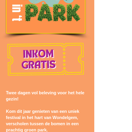
Twee dagen vol beleving voor het hele
gezin!
Kom dit jaar genieten van een uniek
festival in het hart van Wondelgem,
verscholen tussen de bomen in een
prachtig groen park.