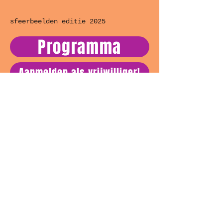
sfeerbeelden editie 2025
Programma
Aanmelden als vrijwilliger!
Inschrijven camping
Living in 't Park is enkel mogelijk dankzij de
gewaardeerde steun van: