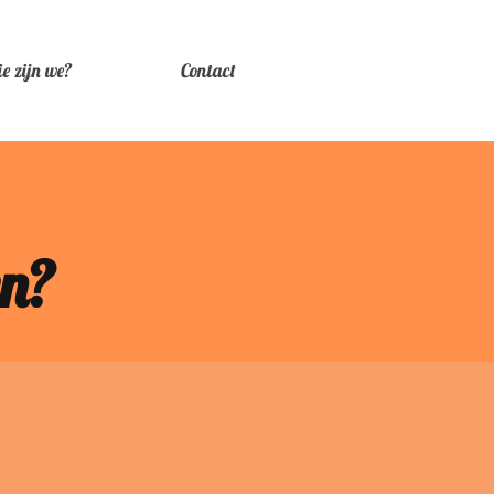
e zijn we?
Contact
en?