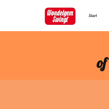
Start
of