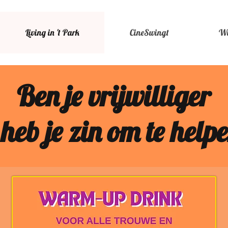
Living in 't Park
CineSwingt
Wi
Ben je vrijwilliger
 heb je zin om te help