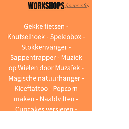
WORKSHOPS
(meer info)
Gekke fietsen -
Knutselhoek - Speleobox -
Stokkenvanger -
Sappentrapper - Muziek
op Wielen door Muzaïek -
Magische natuurhanger -
Kleeftattoo - Popcorn
maken - Naaldvilten -
Cupcakes versieren -
Lekker gekapt -