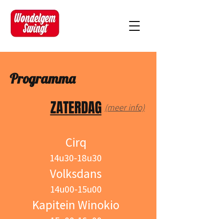
Programma
ZATERDAG
(meer info)
Cirq
14u30-18u30
Volksdans
14u00-15u00
Kapitein Winokio