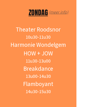
ZONDAG
(meer info)
Theater Roodsnor
10u30-11u30
Harmonie Wondelgem
HOW + JOW
11u30-13u00
Breakdance
13u00-14u30
Flamboyant
14u30-15u30