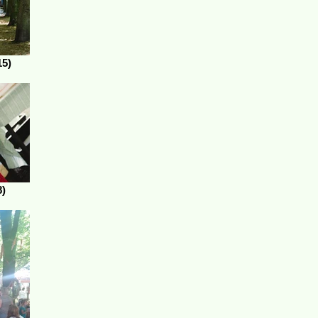
15)
8)