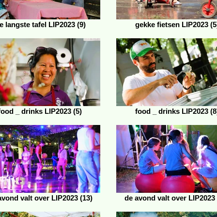
e langste tafel LIP2023 (9)
gekke fietsen LIP2023 (5
food _ drinks LIP2023 (5)
food _ drinks LIP2023 (8
avond valt over LIP2023 (13)
de avond valt over LIP2023 