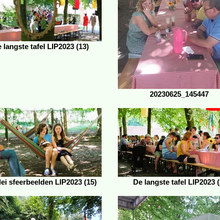
 langste tafel LIP2023 (13)
20230625_145447
rlei sfeerbeelden LIP2023 (15)
De langste tafel LIP2023 (