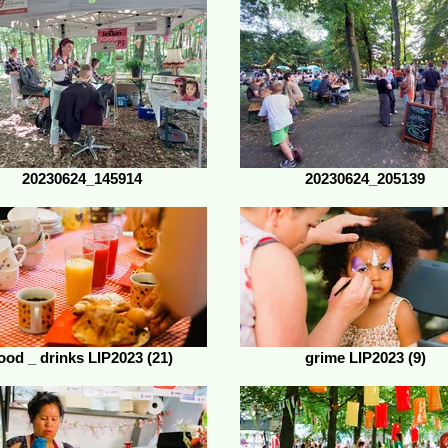
20230624_145914
20230624_205139
ood _ drinks LIP2023 (21)
grime LIP2023 (9)