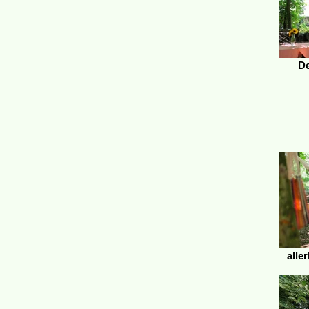
De
alle