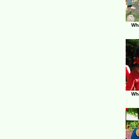
Wha
Wha