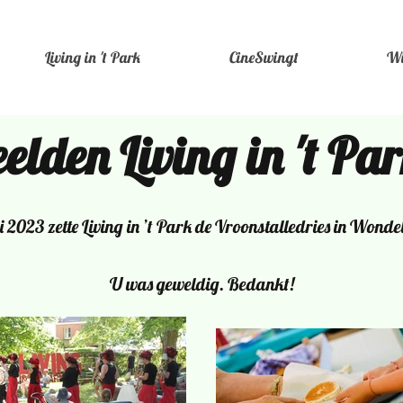
Living in 't Park
CineSwingt
Wi
elden Living in 't P
 2023 zette Living in ’t Park de Vroonstalledries in Wond
U was geweldig. Bedankt!