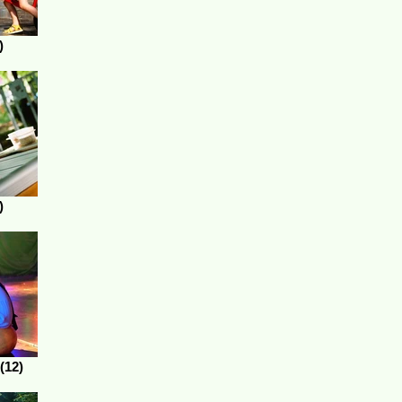
)
)
(12)